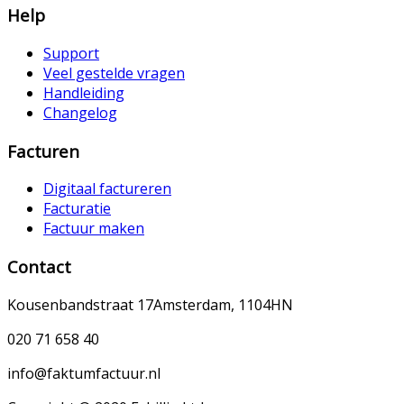
Help
Support
Veel gestelde vragen
Handleiding
Changelog
Facturen
Digitaal factureren
Facturatie
Factuur maken
Contact
Kousenbandstraat 17
Amsterdam, 1104HN
020 71 658 40
info@faktumfactuur.nl