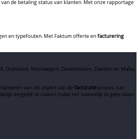
n van de betaling status van klanten. Met onze rapportage
en en typefouten. Met Faktum offerte en
facturering
 UK, Duitsland, Noorwegen, Denemarken, Zweden en Malta,
matiseren van elk aspect van de
facturatie
proces. Van
delijk mogelijk te maken zodat het makkelijk te gebruiken