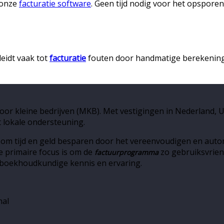
 onze
facturatie software
. Geen tijd nodig voor het opspore
leidt vaak tot
facturatie
fouten door handmatige berekening
oor kleine bedrijven (MKB). Met vestigingen in Nederland,
 lokale ondersteuning.
 om tijd en geld besparen door het vereenvoudigen en auto
 primaire focus is om de
zo gebruiksvrien
factuurprogramma
 boekhoudkundige kennis en ervaring.