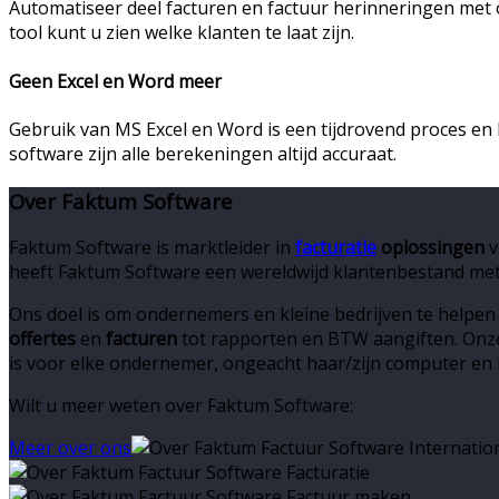
Automatiseer deel facturen en factuur herinneringen met
tool kunt u zien welke klanten te laat zijn.
Geen Excel en Word meer
Gebruik van MS Excel en Word is een tijdrovend proces en 
software zijn alle berekeningen altijd accuraat.
Over Faktum Software
Faktum Software is marktleider in
facturatie
oplossingen
v
heeft Faktum Software een wereldwijd klantenbestand met
Ons doel is om ondernemers en kleine bedrijven te helpen
offertes
en
facturen
tot rapporten en BTW aangiften. Onze
is voor elke ondernemer, ongeacht haar/zijn computer en
Wilt u meer weten over Faktum Software:
Meer over ons