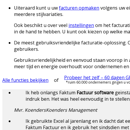
Uiteraard kunt u uw
facturen opmaken
volgens uw ei
meerdere stijlvariaties.
Ook beschikt u over veel
instellingen
om het facturati
in de hand te hebben. U kunt ook kiezen op welke ma
De meest gebruiksvriendelijke facturatie-oplossing. 
gebruikers.
Gebruiksvriendelijkheid en eenvoud staan voorop in 
meer tijd en energie overhoudt voor ondernemen en d
Probeer het zelf – 60 dagen 
Alle functies bekijken
of
*ruim 60.000 ondernemers gingen u v
Ik heb onlangs Faktum
Factuur software
geïnsta
indruk ben. Het was heel eenvoudig in te stellen,
Mvr. Koenders
Koenders Management
Ik gebruikte Excel al jarenlang en ik dacht dat
Faktum Factuur en ik gebruik het sindsdien met v